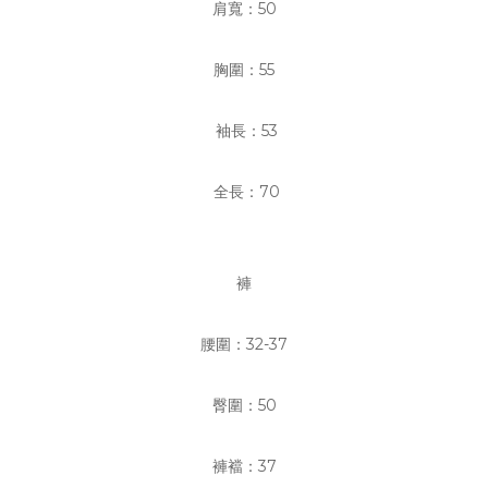
肩寬：50
胸圍：55
袖長：53
全長：70
褲
腰圍：32-37
臀圍：50
褲襠：37