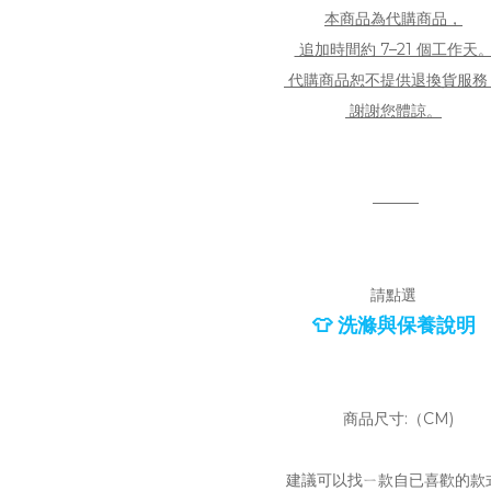
本商品為代購商品，
追加時間約 7–21 個工作天
代購商品恕不提供退換貨服務
謝謝您體諒。
———
請點選
👕 洗滌與保養說明
商品尺寸:（CM)
建議可以找ㄧ款自已喜歡的款