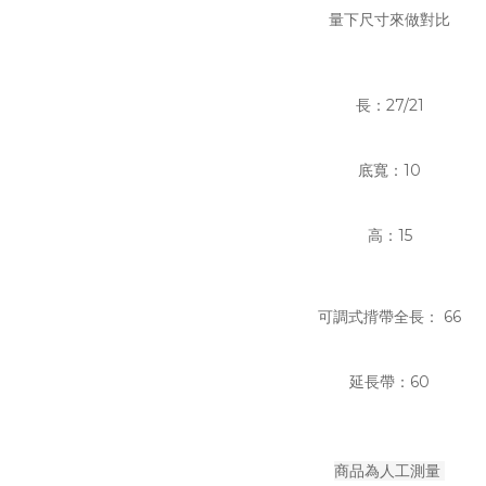
量下尺寸來做對比
長：27/21
底寬：10
高：15
可調式揹帶全長： 66
延長帶：60
商品為人工測量