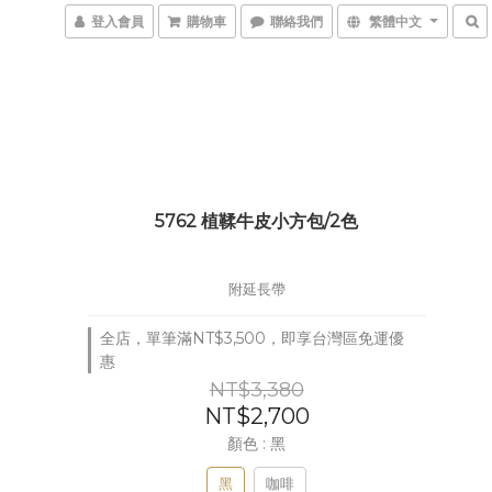
登入會員
購物車
聯絡我們
繁體中文
5762 植鞣牛皮小方包/2色
附延長帶
全店，單筆滿NT$3,500，即享台灣區免運優
惠
NT$3,380
NT$2,700
顏色
: 黑
黑
咖啡