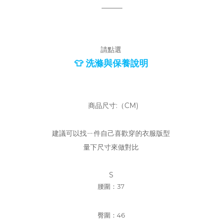
———
請點選
👕 洗滌與保養說明
商品尺寸:（CM)
建議可以找ㄧ件自己喜歡穿的衣服版型
量下尺寸來做對比
S
腰圍：37
臀圍：46