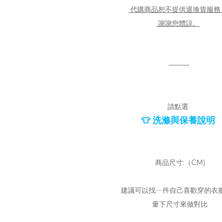
代購商品恕不提供退換貨服務
謝謝您體諒。
———
請點選
👕 洗滌與保養說明
商品尺寸:（CM)
建議可以找ㄧ件自己喜歡穿的衣
量下尺寸來做對比