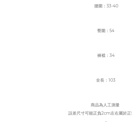
腰圍：33-40
臀圍：54
褲襠：34
全長：103
商品為人工測量
誤差尺寸可能正負2cm左右屬於正
-