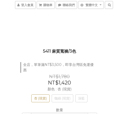
登入會員
購物車
聯絡我們
繁體中文
5411 麻質寬褲/3色
全店，單筆滿NT$3,500，即享台灣區免運優
惠
NT$1,780
NT$1,420
顏色
: 杏 (現貨)
杏 (現貨)
咖綠 (現貨)
深藍
數量