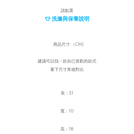
請點選
👕 洗滌與保養說明
商品尺寸:（CM)
建議可以找ㄧ款自已喜歡的款式
量下尺寸來做對比
長：31
寬：10
高：18