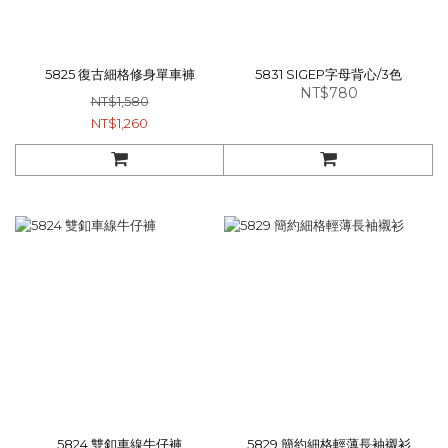
5825 復古細格修身單車褲
5831 SIGEP字母背心/3色
NT$780
NT$1,580
NT$1,260
5824 雙釦車線牛仔褲
5829 簡約細格輕薄長袖襯衫