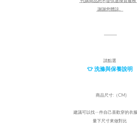
代購商品恕不提供退換貨服務
謝謝您體諒。
———
請點選
👕 洗滌與保養說明
商品尺寸:（CM)
建議可以找ㄧ件自己喜歡穿的衣
量下尺寸來做對比