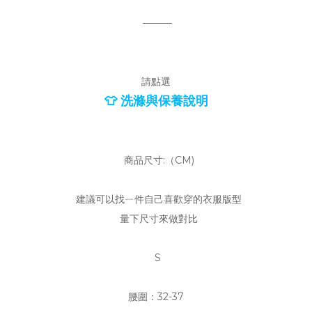
———
請點選
👕 洗滌與保養說明
商品尺寸:（CM)
建議可以找ㄧ件自己喜歡穿的衣服版型
量下尺寸來做對比
S
腰圍：32-37