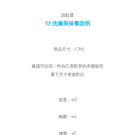
請點選
👕 洗滌與保養說明
商品尺寸:（CM)
建議可以找ㄧ件自己喜歡穿的衣服版型
量下尺寸來做對比
肩寬：40
胸圍：44
腰圍：47