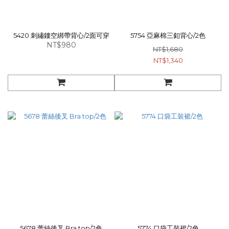
5420 刺繡鏤空綁帶背心/2面可穿
5754 亞麻棉三釦背心/2色
NT$980
NT$1,680
NT$1,340
5678 蕾絲後叉 Bra top/2色
5774 口袋工裝裙/2色