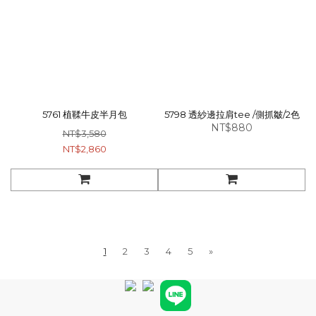
5761 植鞣牛皮半月包
5798 透紗邊拉肩tee /側抓皺/2色
NT$880
NT$3,580
NT$2,860
1
2
3
4
5
»