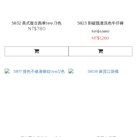
5832 美式復古跑車tee /3色
5823 割破鬚邊洗色牛仔褲
NT$780
NT$1,580
NT$1,260