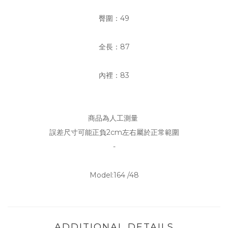
臀圍：49
全長：87
內裡：83
商品為人工測量
誤差尺寸可能正負2cm左右屬於正常範圍
-
Model:164 /48
ADDITIONAL DETAILS