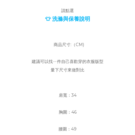
請點選
👕 洗滌與保養說明
商品尺寸:（CM)
建議可以找ㄧ件自己喜歡穿的衣服版型
量下尺寸來做對比
肩寬：34
胸圍：46
腰圍：49