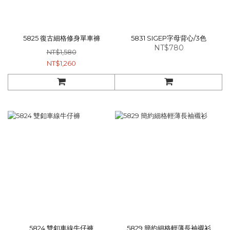
5825 復古細格修身單車褲
5831 SIGEP字母背心/3色
NT$780
NT$1,580
NT$1,260
5824 雙釦車線牛仔褲
5829 簡約細格輕薄長袖襯衫