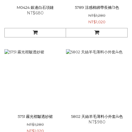
M0424 銀邊白石項鏈
5789 涼感棉綁帶長褲/3色
NT$680
NT$1,280
NT$1,020
5751 霧光褶皺透紗裙
5802 天絲羊毛薄料小外套/4色
NT$980
NT$1,280
NT$1,020