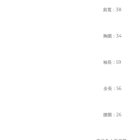
肩寬：38
胸圍：34
袖長：59
全長：56
腰圍
：26