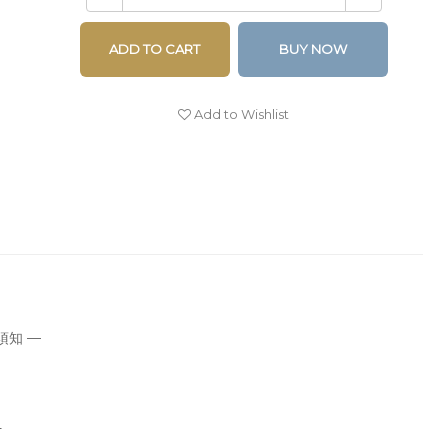
ADD TO CART
BUY NOW
Add to Wishlist
須知 —
。