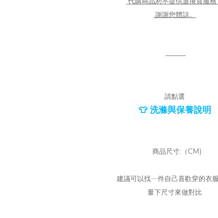
代購商品恕不提供退換貨服務
謝謝您體諒。
———
請點選
👕 洗滌與保養說明
商品尺寸:（CM)
建議可以找ㄧ件自己喜歡穿的衣
量下尺寸來做對比