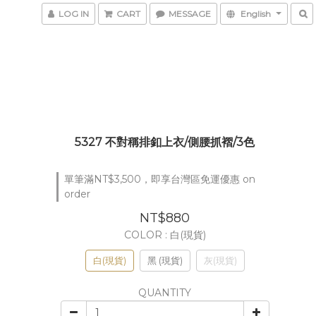
LOG IN
CART
MESSAGE
English
5327 不對稱排釦上衣/側腰抓褶/3色
單筆滿NT$3,500，即享台灣區免運優惠 on
order
NT$880
COLOR
: 白(現貨)
白(現貨)
黑 (現貨)
灰(現貨)
QUANTITY