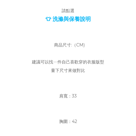
請點選
👕 洗滌與保養說明
商品尺寸:（CM)
建議可以找ㄧ件自己喜歡穿的衣服版型
量下尺寸來做對比
肩寬：33
胸圍：42