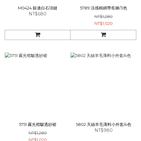
M0424 銀邊白石項鏈
5789 涼感棉綁帶長褲/3色
NT$680
NT$1,280
NT$1,020
5751 霧光褶皺透紗裙
5802 天絲羊毛薄料小外套/4色
NT$980
NT$1,280
NT$1,020