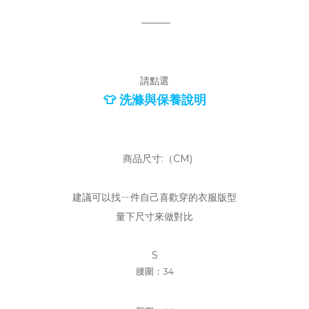
———
請點選
👕 洗滌與保養說明
商品尺寸:（CM)
建議可以找ㄧ件自己喜歡穿的衣服版型
量下尺寸來做對比
S
腰圍：34