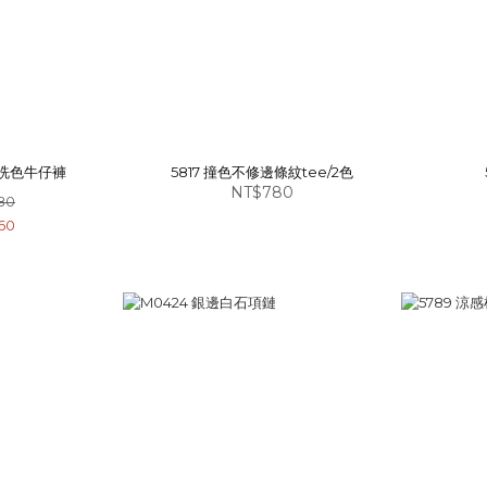
邊洗色牛仔褲
5817 撞色不修邊條紋tee/2色
NT$780
80
60