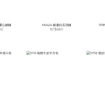
絲愛心細鏈
M0424 銀邊白石項鏈
57
80
NT$680