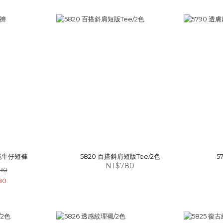
抽繩牛仔短褲
5820 百搭斜肩短版Tee/2色
5
NT$780
80
80