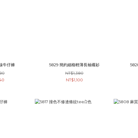
車線牛仔褲
5829 簡約細格輕薄長袖襯衫
58
80
NT$1,380
40
NT$1,100