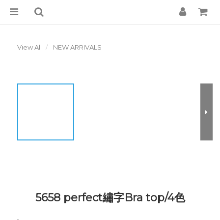
View All
NEW ARRIVALS
5658 perfect繡字Bra top/4色