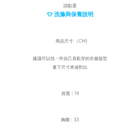
請點選
👕 洗滌與保養說明
商品尺寸:（CM)
建議可以找ㄧ件自己喜歡穿的衣服版型
量下尺寸來做對比
肩寬：19
胸圍：33