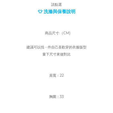
請點選
👕 洗滌與保養說明
商品尺寸:（CM)
建議可以找ㄧ件自己喜歡穿的衣服版型
量下尺寸來做對比
肩寬：22
胸圍：33