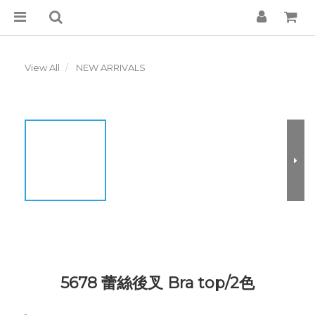
View All
NEW ARRIVALS
5678 蕾絲後叉 Bra top/2色