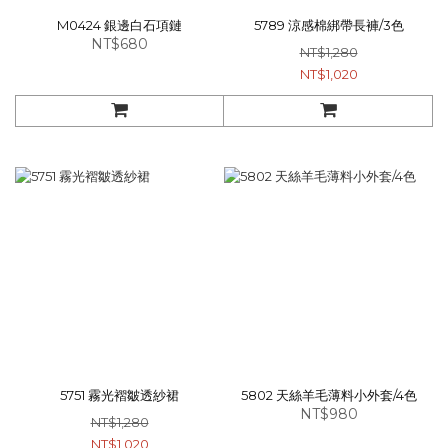
M0424 銀邊白石項鏈
5789 涼感棉綁帶長褲/3色
NT$680
NT$1,280
NT$1,020
5751 霧光褶皺透紗裙
5802 天絲羊毛薄料小外套/4色
NT$980
NT$1,280
NT$1,020