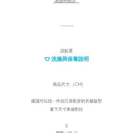
謝謝您體諒。
———
請點選
👕 洗滌與保養說明
商品尺寸:（CM)
建議可以找ㄧ件自己喜歡穿的衣服版型
量下尺寸來做對比
S
腰圍：36-41