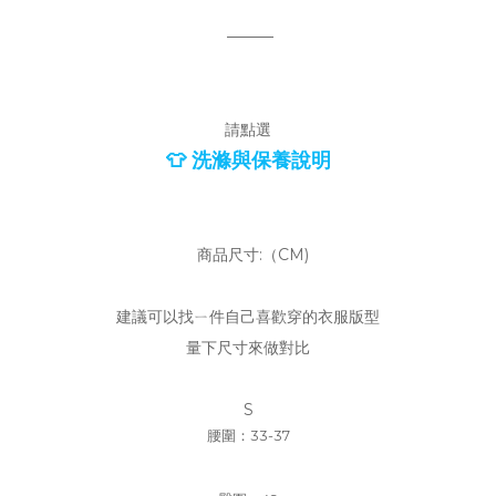
———
請點選
👕 洗滌與保養說明
商品尺寸:（CM)
建議可以找ㄧ件自己喜歡穿的衣服版型
量下尺寸來做對比
S
腰圍：33-37