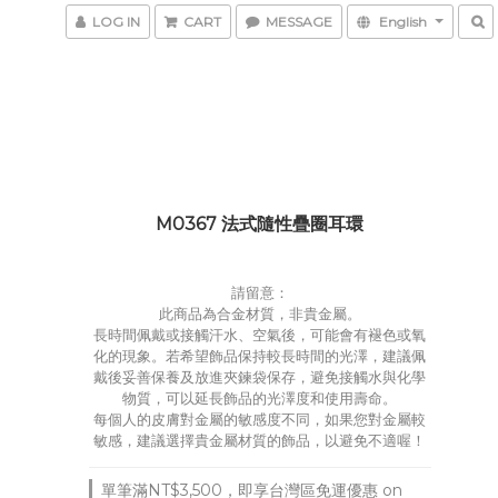
LOG IN
CART
MESSAGE
English
M0367 法式隨性疊圈耳環
請留意：
此商品為合金材質，非貴金屬。
長時間佩戴或接觸汗水、空氣後，可能會有褪色或氧
化的現象。若希望飾品保持較長時間的光澤，建議佩
戴後妥善保養及放進夾鍊袋保存，避免接觸水與化學
物質，可以延長飾品的光澤度和使用壽命。
每個人的皮膚對金屬的敏感度不同，如果您對金屬較
敏感，建議選擇貴金屬材質的飾品，以避免不適喔！
單筆滿NT$3,500，即享台灣區免運優惠 on