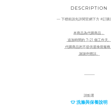
DESCRIPTION
— 下標前請先詳閱官網下方 #訂購
本商品為代購商品，
追加時間約 7–21 個工作天
代購商品恕不提供退換貨服務
謝謝您體諒。
———
請點選
👕 洗滌與保養說明