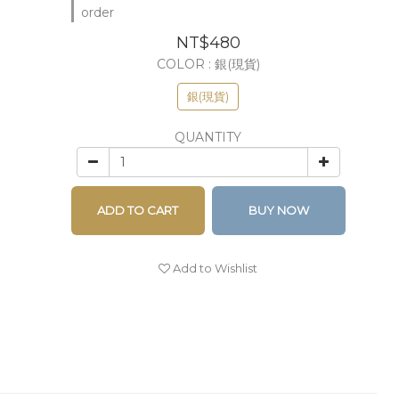
order
NT$480
COLOR
: 銀(現貨)
銀(現貨)
QUANTITY
ADD TO CART
BUY NOW
Add to Wishlist